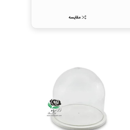
مقايسه