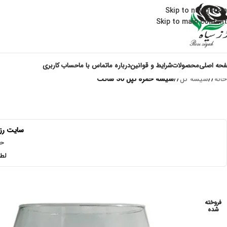
Skip to navigation
Skip to main content
حه اصلی
محصولات
شرایط و قوانین
درباره ما
تماس با ما
حساب کاربری
خانه
/
شیشه گل
/
شیشه خمره تپل 30 سانت
سایت رز 
حد
لط
فروخته
شده