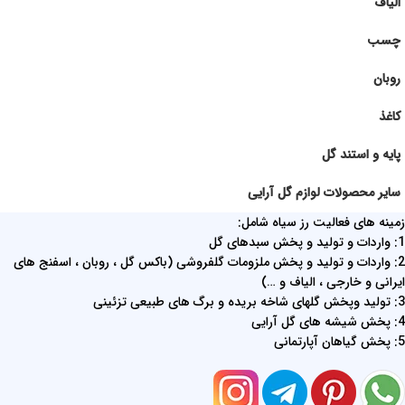
الیاف
چسب
روبان
کاغذ
پایه و استند گل
سایر محصولات لوازم گل آرایی
زمینه های فعالیت رز سیاه شامل:
1: واردات و تولید و پخش سبدهای گل
2: واردات و تولید و پخش ملزومات گلفروشی (باکس گل ، روبان ، اسفنج های
ایرانی و خارجی ، الیاف و …)
3: تولید وپخش گلهای شاخه بریده و برگ های طبیعی تزئینی
4: پخش شیشه های گل آرایی
5: پخش گیاهان آپارتمانی