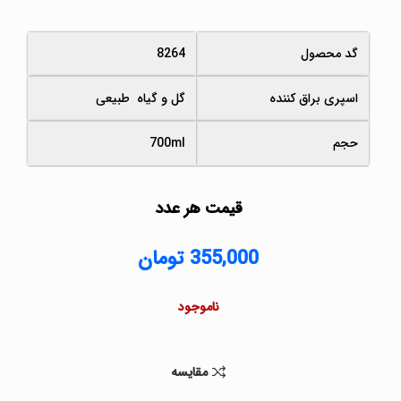
گد محصول
8264
اسپری براق کننده
گل و گیاه طبیعی
حجم
700ml
قیمت هر عدد
355,000
تومان
ناموجود
مقايسه